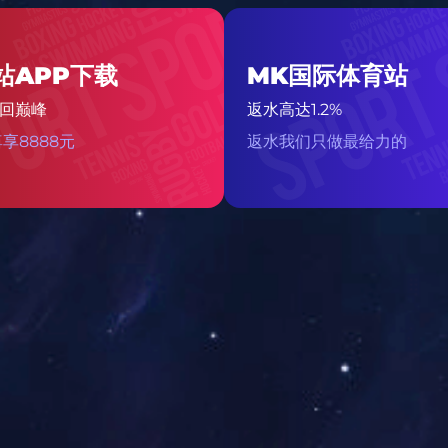
🏀
🎮
篮球
电竞
2023-10-25