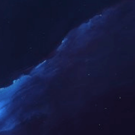
BA常规赛：掘金主场击败快船
基奇贡献三双数据...
热点资讯
LPL夏季赛决赛：BLG夺冠
2小时前
世界杯预选赛亚洲区12强赛抽签结果出
炉