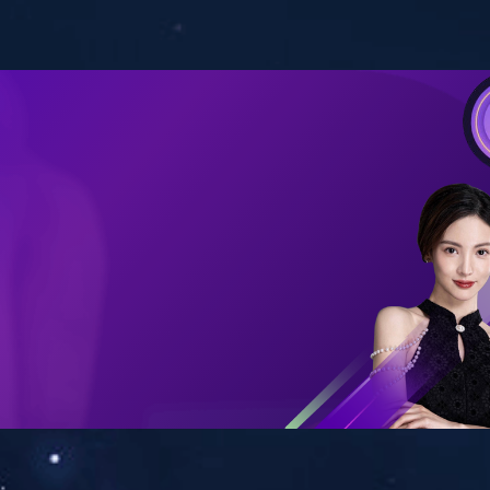
NBA
'
Q3 04:20
88 - 92
湖人
勇士
T