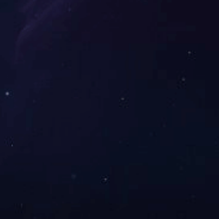
关于即时比分网数据说明
覆盖全面
在
涵盖五大联赛足球、NBA/CBA篮球、LPL/KPL电竞等全球
主流赛事，不仅提供即时比分，还包含详细的技术统计。
赛
其他项目
超级联赛
NBA篮球比分