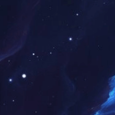
状态
未开赛
日耳曼
未开赛
N
完场
约
未开赛
查看完整排名
胜
平
负
积分
8
1
1
25