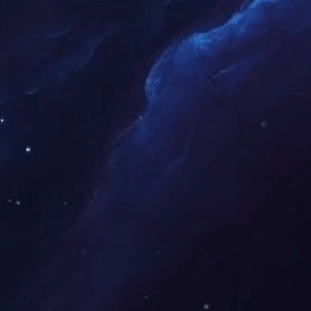
7
2
1
23
7
1
2
22
6
1
3
19
5
2
3
17
完场
完场
完场