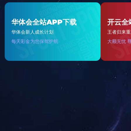
⚽
足球
今日赛程