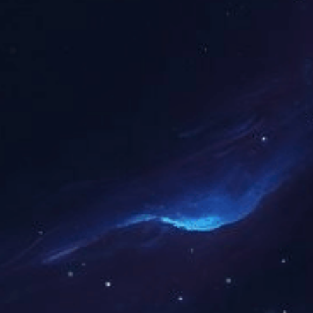
阿森纳
10
2
曼城
10
3
热刺
10
4
阿斯顿维拉
10
5
昨日赛果精选
意甲
尤文图斯
2:1
AC米兰
德甲
多特蒙德
3:3
勒沃库森
NBA
掘金
112:105
快船